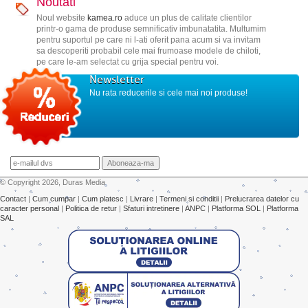
Noutati
Noul website
kamea.ro
aduce un plus de calitate clientilor
printr-o gama de produse semnificativ imbunatatita. Multumim
pentru suportul pe care ni l-ati oferit pana acum si va invitam
sa descoperiti probabil cele mai frumoase modele de chiloti,
pe care le-am selectat cu grija special pentru voi.
Newsletter
Nu rata reducerile si cele mai noi produse!
© Copyright 2026, Duras Media
Contact
|
Cum cumpar
|
Cum platesc
|
Livrare
|
Termeni si conditii
|
Prelucrarea datelor cu
caracter personal
|
Politica de retur
|
Sfaturi intretinere
|
ANPC
|
Platforma SOL
|
Platforma
SAL