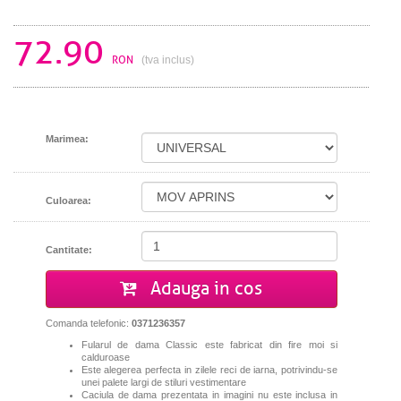
72.90
RON
(tva inclus)
Marimea:
Culoarea:
Cantitate:
Adauga in cos
Comanda telefonic:
0371236357
Fularul de dama Classic este fabricat din fire moi si
calduroase
Este alegerea perfecta in zilele reci de iarna, potrivindu-se
unei palete largi de stiluri vestimentare
Caciula de dama prezentata in imagini nu este inclusa in