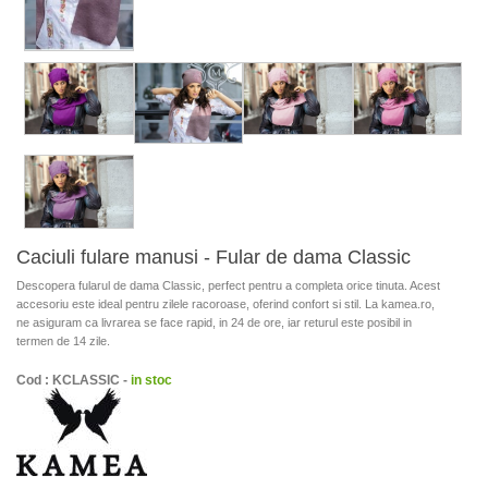
Caciuli fulare manusi - Fular de dama Classic
Descopera fularul de dama Classic, perfect pentru a completa orice tinuta. Acest
accesoriu este ideal pentru zilele racoroase, oferind confort si stil. La kamea.ro,
ne asiguram ca livrarea se face rapid, in 24 de ore, iar returul este posibil in
termen de 14 zile.
Cod : KCLASSIC -
in stoc