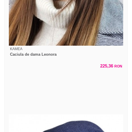
KAMEA
Caciula de dama Leonora
225,36
RON