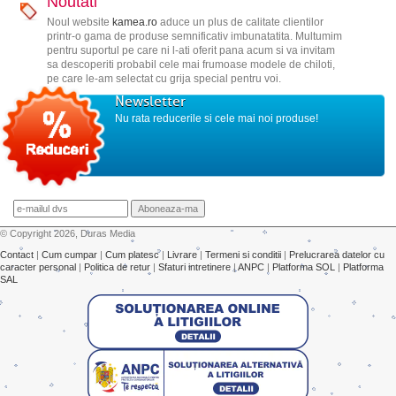
Noutati
Noul website
kamea.ro
aduce un plus de calitate clientilor
printr-o gama de produse semnificativ imbunatatita. Multumim
pentru suportul pe care ni l-ati oferit pana acum si va invitam
sa descoperiti probabil cele mai frumoase modele de chiloti,
pe care le-am selectat cu grija special pentru voi.
Newsletter
Nu rata reducerile si cele mai noi produse!
© Copyright 2026, Duras Media
Contact
|
Cum cumpar
|
Cum platesc
|
Livrare
|
Termeni si conditii
|
Prelucrarea datelor cu
caracter personal
|
Politica de retur
|
Sfaturi intretinere
|
ANPC
|
Platforma SOL
|
Platforma
SAL