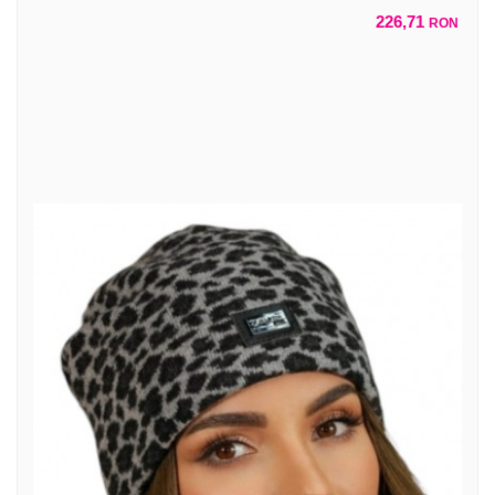
226,71
RON