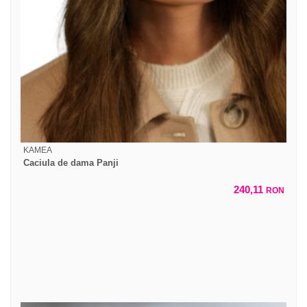
KAMEA
Caciula de dama Panji
240,11
RON