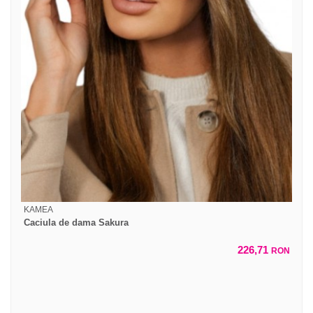
KAMEA
Caciula de dama Sakura
226,71
RON