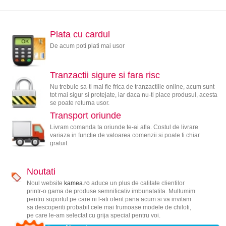
Plata cu cardul
De acum poti plati mai usor
Tranzactii sigure si fara risc
Nu trebuie sa-ti mai fie frica de tranzactiile online, acum sunt
tot mai sigur si protejate, iar daca nu-ti place produsul, acesta
se poate returna usor.
Transport oriunde
Livram comanda ta oriunde te-ai afla. Costul de livrare
variaza in functie de valoarea comenzii si poate fi chiar
gratuit.
Noutati
Noul website
kamea.ro
aduce un plus de calitate clientilor
printr-o gama de produse semnificativ imbunatatita. Multumim
pentru suportul pe care ni l-ati oferit pana acum si va invitam
sa descoperiti probabil cele mai frumoase modele de chiloti,
pe care le-am selectat cu grija special pentru voi.