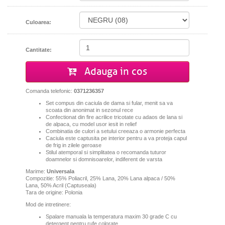
Culoarea:
Cantitate:
Adauga in cos
Comanda telefonic:
0371236357
Set compus din caciula de dama si fular, menit sa va
scoata din anonimat in sezonul rece
Confectionat din fire acrilice tricotate cu adaos de lana si
de alpaca, cu model usor iesit in relief
Combinatia de culori a setului creeaza o armonie perfecta
Caciula este captusita pe interior pentru a va proteja capul
de frig in zilele geroase
Stilul atemporal si simplitatea o recomanda tuturor
doamnelor si domnisoarelor, indiferent de varsta
Marime:
Universala
Compozitie: 55% Poliacril, 25% Lana, 20% Lana alpaca / 50%
Lana, 50% Acril (Captuseala)
Tara de origine: Polonia
Mod de intretinere:
Spalare manuala la temperatura maxim 30 grade C cu
detergent pentru rufe colorate