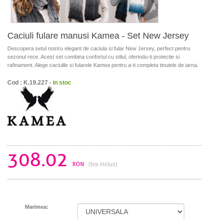
Caciuli fulare manusi Kamea - Set New Jersey
Descopera setul nostru elegant de caciula si fular New Jersey, perfect pentru
sezonul rece. Acest set combina confortul cu stilul, oferindu-ti protectie si
rafinament. Alege caciulile si fularele Kamea pentru a-ti completa tinutele de iarna.
Cod : K.19.227 -
in stoc
308.02
RON
(tva inclus)
Marimea: