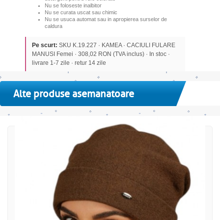
Nu se foloseste inalbitor
Nu se curata uscat sau chimic
Nu se usuca automat sau in apropierea surselor de
caldura
Pe scurt:
SKU K.19.227 · KAMEA · CACIULI FULARE
MANUSI Femei · 308,02 RON (TVA inclus) · In stoc ·
livrare 1-7 zile · retur 14 zile
Alte produse asemanatoare