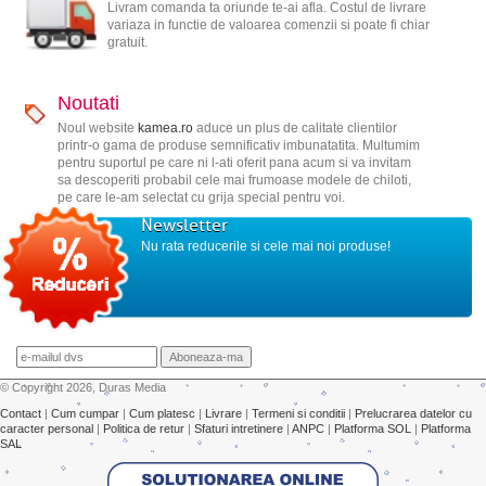
Livram comanda ta oriunde te-ai afla. Costul de livrare
variaza in functie de valoarea comenzii si poate fi chiar
gratuit.
Noutati
Noul website
kamea.ro
aduce un plus de calitate clientilor
printr-o gama de produse semnificativ imbunatatita. Multumim
pentru suportul pe care ni l-ati oferit pana acum si va invitam
sa descoperiti probabil cele mai frumoase modele de chiloti,
pe care le-am selectat cu grija special pentru voi.
Newsletter
Nu rata reducerile si cele mai noi produse!
© Copyright 2026, Duras Media
Contact
|
Cum cumpar
|
Cum platesc
|
Livrare
|
Termeni si conditii
|
Prelucrarea datelor cu
caracter personal
|
Politica de retur
|
Sfaturi intretinere
|
ANPC
|
Platforma SOL
|
Platforma
SAL