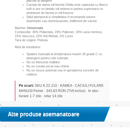
placute la atingere
Caciula de dama stil bereta Ofelia este captusita cu fleece
soft si are un detaliu
stil antena in partea superioara ce
aminteste de bereta in stil francez
Stilul atemporal si simplitatea il recomanda tuturor
doamnelor sau domnisoarelor, indiferent de varsta
Marime:
Universala
Compozitie: 30% Poliamida, 19% Poliester, 19% Lana merinos,
15% Vascoza, 15% Kid Mohair, 2% Lurex
Tara de origine: Polonia
Mod de intretinere:
Spalare manuala la temperatura maxim 30 grade C cu
detergent pentru rufe colorate
Nu se foloseste inalbitor
Nu se curata uscat sau chimic
Nu se usuca automat sau in apropierea surselor de
caldura
Pe scurt:
SKU K.22.210 · KAMEA · CACIULI FULARE
MANUSI Femei · 343,83 RON (TVA inclus) · In stoc ·
livrare 1-7 zile · retur 14 zile
Alte produse asemanatoare