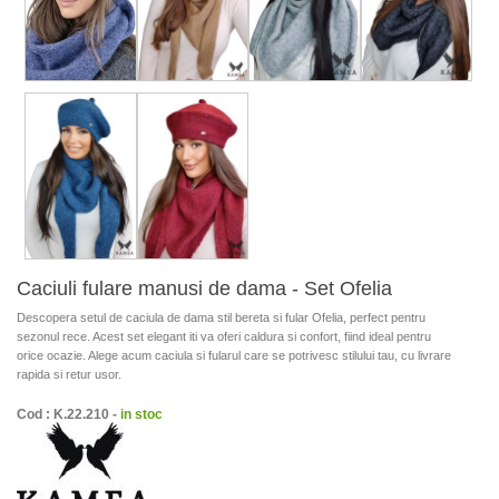
Caciuli fulare manusi de dama - Set Ofelia
Descopera setul de caciula de dama stil bereta si fular Ofelia, perfect pentru
sezonul rece. Acest set elegant iti va oferi caldura si confort, fiind ideal pentru
orice ocazie. Alege acum caciula si fularul care se potrivesc stilului tau, cu livrare
rapida si retur usor.
Cod : K.22.210 -
in stoc