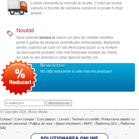
Livram comanda ta oriunde te-ai afla. Costul de livrare
variaza in functie de valoarea comenzii si poate fi chiar
gratuit.
Noutati
Noul website
kamea.ro
aduce un plus de calitate clientilor
printr-o gama de produse semnificativ imbunatatita. Multumim
pentru suportul pe care ni l-ati oferit pana acum si va invitam
sa descoperiti probabil cele mai frumoase modele de chiloti,
pe care le-am selectat cu grija special pentru voi.
Newsletter
Nu rata reducerile si cele mai noi produse!
© Copyright 2026, Duras Media
Contact
|
Cum cumpar
|
Cum platesc
|
Livrare
|
Termeni si conditii
|
Prelucrarea datelor cu
caracter personal
|
Politica de retur
|
Sfaturi intretinere
|
ANPC
|
Platforma SOL
|
Platforma
SAL