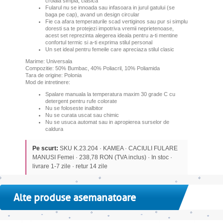
croiala simpla, clasica
Fularul nu se innoada sau infasoara in jurul gatului (se
baga pe cap), avand un design circular
Fie ca afara temperaturile scad vertiginos sau pur si simplu
doresti sa te protejezi impotriva vremii neprietenoase,
acest set reprezinta alegerea ideala pentru a-ti mentine
confortul termic si a-ti exprima stilul personal
Un set ideal pentru femeile care apreciaza stilul clasic
Marime: Universala
Compozitie: 50% Bumbac, 40% Poliacril, 10% Poliamida
Tara de origine: Polonia
Mod de intretinere:
Spalare manuala la temperatura maxim 30 grade C cu
detergent pentru rufe colorate
Nu se foloseste inalbitor
Nu se curata uscat sau chimic
Nu se usuca automat sau in apropierea surselor de
caldura
Pe scurt:
SKU K.23.204 · KAMEA · CACIULI FULARE
MANUSI Femei · 238,78 RON (TVA inclus) · In stoc ·
livrare 1-7 zile · retur 14 zile
Alte produse asemanatoare