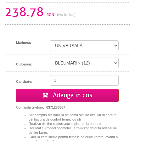
238.78
RON
(tva inclus)
Marimea:
Culoarea:
Cantitate:
Adauga in cos
Comanda telefonic:
0371236357
Set compus din caciula de dama si fular circular in care te
vei bucura de confort termic cu stil
Realizat din fire calduroase si placute la purtare
Decorat cu model geometric, stralucitor datorita adaosului
de fire Lurex
Caciula este ideala pentru femeile de orice varsta, avand o