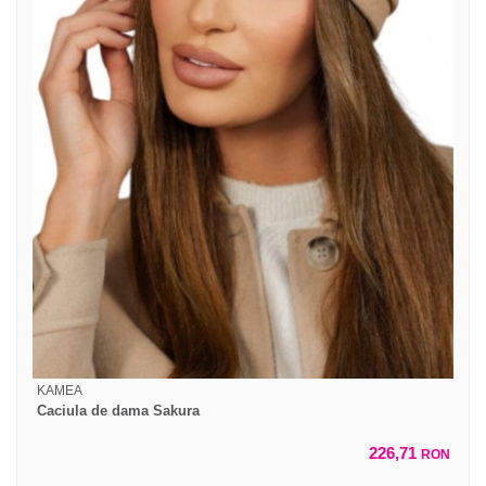
KAMEA
Caciula de dama Sakura
226,71
RON