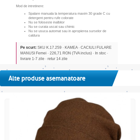
Mod de intretinere:
Spalare manuala la temperatura maxim 30 grade C cu
detergent pentru rufe colorate
Nu se foloseste inalbitor
Nu se curata uscat sau chimic
Nu se usuca automat sau in apropierea surselor de
caldura
Pe scurt:
SKU K.17.259 · KAMEA · CACIULI FULARE
MANUSI Femei · 226,71 RON (TVA inclus) · In stoc ·
livrare 1-7 zile · retur 14 zile
Alte produse asemanatoare