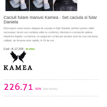
Caciuli fulare manusi Kamea - Set caciula si fular
Daniela
Descopera setul nostru elegant de caciula si fular Daniela, perfect pentru zilele
racoroase. Acest set combina stilul cu confortul, oferindu-ti o protectie optima
impotriva frigului. La Kamea, ne asiguram ca fiecare produs este de cea mai buna
calitate, iar livrarea este rapida, in 24 de ore.
Cod : K.17.259 -
in stoc
226.71
RON
(tva inclus)