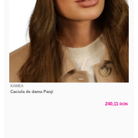
KAMEA
Caciula de dama Panji
240,11
RON