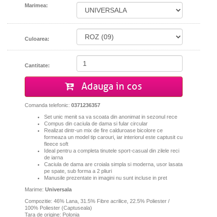
Marimea:
Culoarea:
Cantitate:
Adauga in cos
Comanda telefonic:
0371236357
Set unic menit sa va scoata din anonimat in sezonul rece
Compus din caciula de dama si fular circular
Realizat dintr-un
mix de fire calduroase bicolore ce
formeaza un model tip carouri,
iar interiorul este captusit cu
fleece soft
Ideal pentru a completa tinutele sport-casual din zilele reci
de iarna
Caciula de dama are croiala simpla si moderna,
usor lasata
pe spate, sub forma a 2 pliuri
Manusile prezentate in imagini nu sunt incluse in pret
Marime:
Universala
Compozitie: 46% Lana, 31.5% Fibre acrilice, 22.5% Poliester /
100% Poliester (Captuseala)
Tara de origine: Polonia