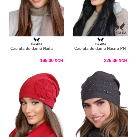
Caciula de dama Naila
Caciula de dama Nasira PN
165,00
225,36
RON
RON