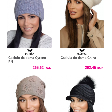
Caciula de dama Cyrena
Caciula de dama Chiru
PN
265,62
292,45
RON
RON