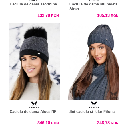
Caciula de dama Taormina
Caciula de dama stil bereta
Afrah
132,79
185,13
RON
RON
Caciula de dama Aloes NP
Set caciula si fular Filona
346,10
348,78
RON
RON