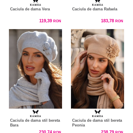
Caciula de dama Vera
Caciula de dama Rafaela
119,39
183,78
RON
RON
Caciula de dama stil bereta
Caciula de dama stil bereta
Bara
Peonia
230,74
238,79
RON
RON