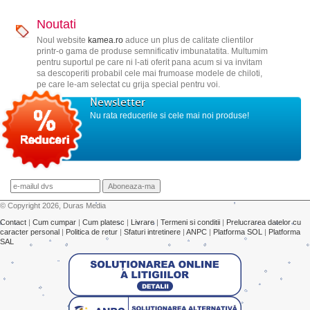
Noutati
Noul website
kamea.ro
aduce un plus de calitate clientilor
printr-o gama de produse semnificativ imbunatatita. Multumim
pentru suportul pe care ni l-ati oferit pana acum si va invitam
sa descoperiti probabil cele mai frumoase modele de chiloti,
pe care le-am selectat cu grija special pentru voi.
Newsletter
Nu rata reducerile si cele mai noi produse!
© Copyright 2026, Duras Media
Contact
|
Cum cumpar
|
Cum platesc
|
Livrare
|
Termeni si conditii
|
Prelucrarea datelor cu
caracter personal
|
Politica de retur
|
Sfaturi intretinere
|
ANPC
|
Platforma SOL
|
Platforma
SAL