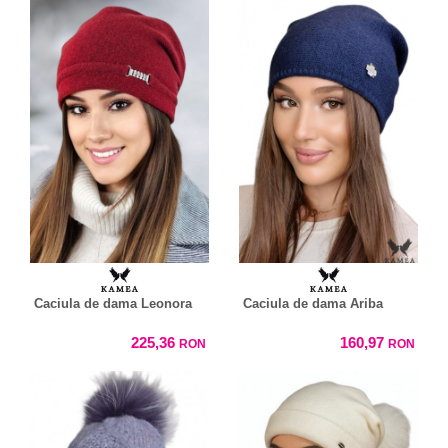
Caciula de dama Leonora
Caciula de dama Ariba
225,36
160,97
RON
RON