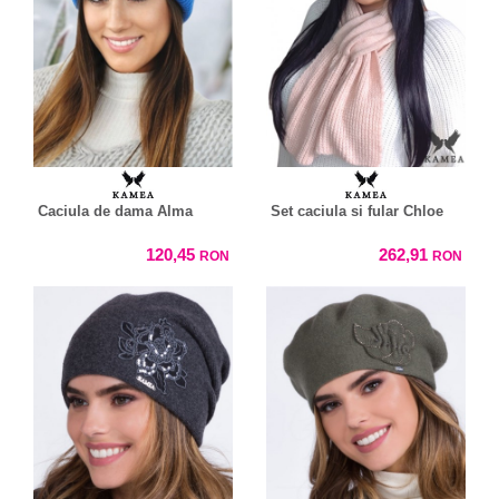
Caciula de dama Alma
Set caciula si fular Chloe
120,45
262,91
RON
RON