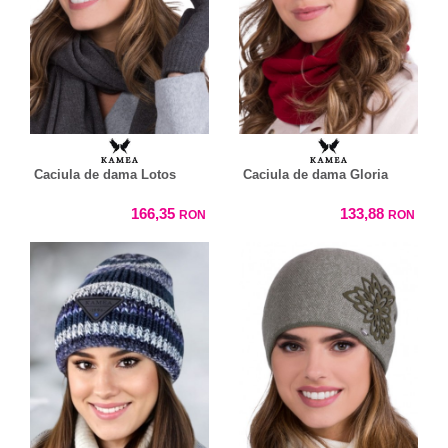
Caciula de dama Lotos
Caciula de dama Gloria
166,35
133,88
RON
RON