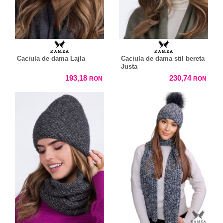
Caciula de dama Lajla
Caciula de dama stil bereta
Justa
193,18
230,74
RON
RON