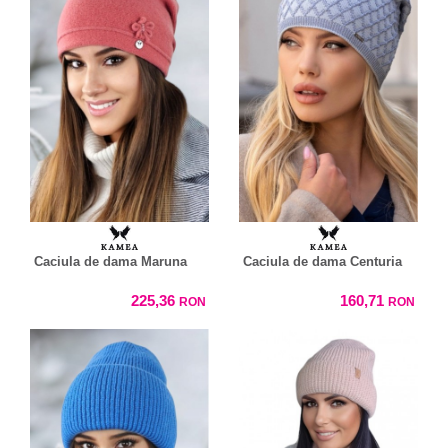
Caciula de dama Maruna
Caciula de dama Centuria
225,36
160,71
RON
RON