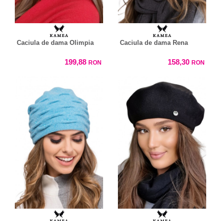
Caciula de dama Olimpia
Caciula de dama Rena
199,88
158,30
RON
RON