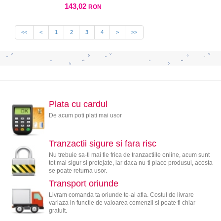
143,02
RON
<<
<
1
2
3
4
>
>>
Plata cu cardul
De acum poti plati mai usor
Tranzactii sigure si fara risc
Nu trebuie sa-ti mai fie frica de tranzactiile online, acum sunt
tot mai sigur si protejate, iar daca nu-ti place produsul, acesta
se poate returna usor.
Transport oriunde
Livram comanda ta oriunde te-ai afla. Costul de livrare
variaza in functie de valoarea comenzii si poate fi chiar
gratuit.