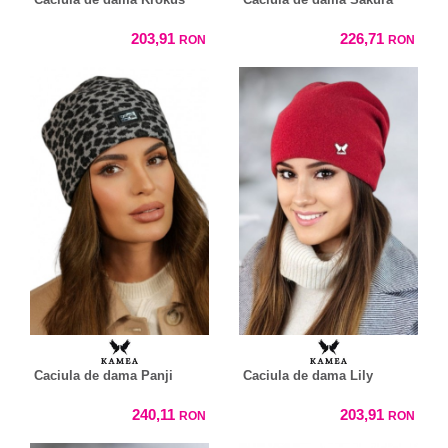
203,91
226,71
RON
RON
Caciula de dama Panji
Caciula de dama Lily
240,11
203,91
RON
RON