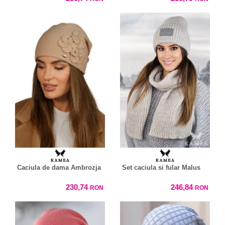
Caciula de dama Ambrozja
Set caciula si fular Malus
230,74
246,84
RON
RON