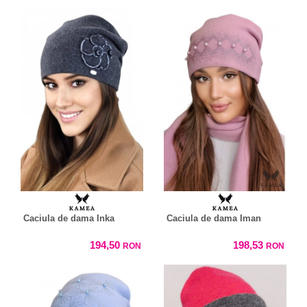
Caciula de dama Inka
Caciula de dama Iman
194,50
198,53
RON
RON