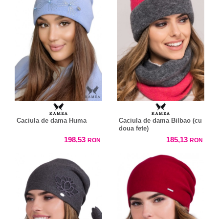
Caciula de dama Huma
Caciula de dama Bilbao (cu
doua fete)
198,53
185,13
RON
RON