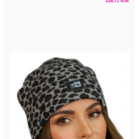
226,71
RON