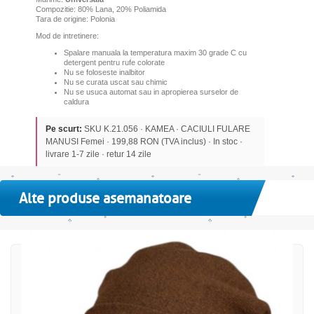
Compozitie: 80% Lana, 20% Poliamida
Tara de origine: Polonia
Mod de intretinere:
Spalare manuala la temperatura maxim 30 grade C cu
detergent pentru rufe colorate
Nu se foloseste inalbitor
Nu se curata uscat sau chimic
Nu se usuca automat sau in apropierea surselor de
caldura
Pe scurt:
SKU K.21.056 · KAMEA · CACIULI FULARE
MANUSI Femei · 199,88 RON (TVA inclus) · In stoc ·
livrare 1-7 zile · retur 14 zile
Alte produse asemanatoare