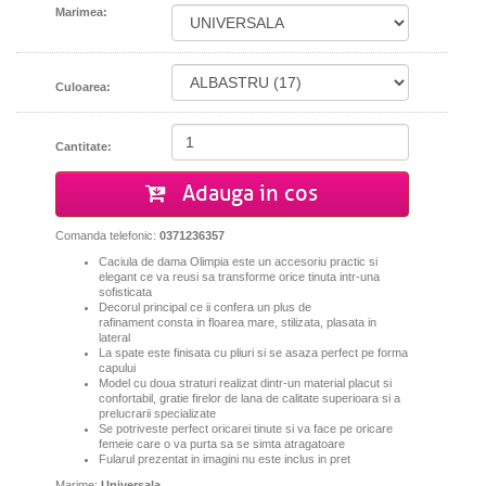
Marimea:
Culoarea:
Cantitate:
Adauga in cos
Comanda telefonic:
0371236357
Caciula de dama Olimpia este un accesoriu practic si
elegant ce va reusi sa transforme orice tinuta intr-una
sofisticata
Decorul principal ce ii confera un plus de
rafinament consta in floarea mare, stilizata, plasata in
lateral
La spate este finisata cu pliuri si se asaza perfect pe forma
capului
Model cu doua straturi realizat dintr-un material placut si
confortabil, gratie firelor de lana de calitate superioara si a
prelucrarii specializate
Se potriveste perfect oricarei tinute si va face pe oricare
femeie care o va purta sa se simta atragatoare
Fularul prezentat in imagini nu este inclus in pret
Marime:
Universala