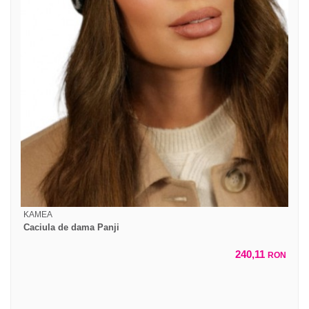
KAMEA
Caciula de dama Panji
240,11
RON