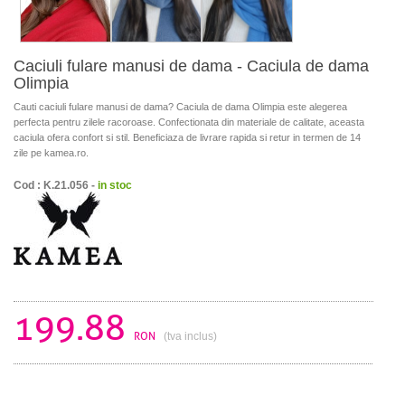
Caciuli fulare manusi de dama - Caciula de dama
Olimpia
Cauti caciuli fulare manusi de dama? Caciula de dama Olimpia este alegerea
perfecta pentru zilele racoroase. Confectionata din materiale de calitate, aceasta
caciula ofera confort si stil. Beneficiaza de livrare rapida si retur in termen de 14
zile pe kamea.ro.
Cod : K.21.056 -
in stoc
199.88
RON
(tva inclus)