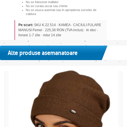
Nu se foloseste inalbitor
Nu se curata uscat sau chimic
Nu se usuca automat sau in apropierea surselor de
caldura
Pe scurt:
SKU K.22.514 · KAMEA · CACIULI FULARE
MANUSI Femei · 225,36 RON (TVA inclus) · In stoc ·
livrare 1-7 zile · retur 14 zile
Alte produse asemanatoare