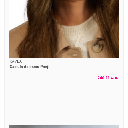
KAMEA
Caciula de dama Panji
240,11
RON