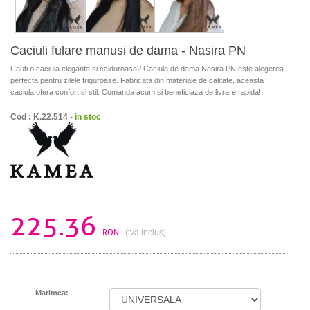
Caciuli fulare manusi de dama - Nasira PN
Cauti o caciula eleganta si calduroasa? Caciula de dama Nasira PN este alegerea
perfecta pentru zilele friguroase. Fabricata din materiale de calitate, aceasta
caciula ofera confort si stil. Comanda acum si beneficiaza de livrare rapida!
Cod : K.22.514 -
in stoc
225.36
RON
(tva inclus)
Marimea: