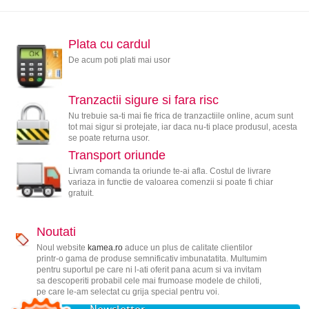
Plata cu cardul
De acum poti plati mai usor
Tranzactii sigure si fara risc
Nu trebuie sa-ti mai fie frica de tranzactiile online, acum sunt
tot mai sigur si protejate, iar daca nu-ti place produsul, acesta
se poate returna usor.
Transport oriunde
Livram comanda ta oriunde te-ai afla. Costul de livrare
variaza in functie de valoarea comenzii si poate fi chiar
gratuit.
Noutati
Noul website
kamea.ro
aduce un plus de calitate clientilor
printr-o gama de produse semnificativ imbunatatita. Multumim
pentru suportul pe care ni l-ati oferit pana acum si va invitam
sa descoperiti probabil cele mai frumoase modele de chiloti,
pe care le-am selectat cu grija special pentru voi.