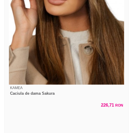
KAMEA
Caciula de dama Sakura
226,71
RON