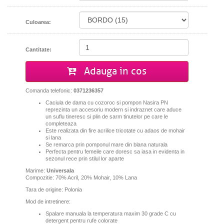
Culoarea:
Cantitate:
Adauga in cos
Comanda telefonic:
0371236357
Caciula de dama cu cozoroc si pompon Nasira PN
reprezinta un accesoriu modern si indraznet care aduce
un suflu tineresc si plin de sarm tinutelor pe care le
completeaza
Este realizata din fire acrilice tricotate cu adaos de mohair
si lana
Se remarca prin pomponul mare din blana naturala
Perfecta pentru femeile care doresc sa iasa in evidenta in
sezonul rece prin stilul lor aparte
Marime:
Universala
Compozitie: 70% Acril, 20% Mohair, 10% Lana
Tara de origine: Polonia
Mod de intretinere:
Spalare manuala la temperatura maxim 30 grade C cu
detergent pentru rufe colorate