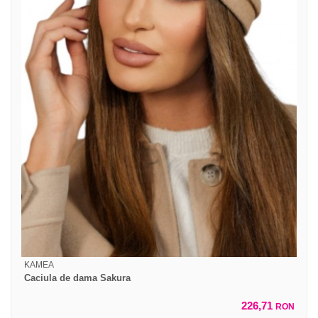
KAMEA
Caciula de dama Sakura
226,71
RON