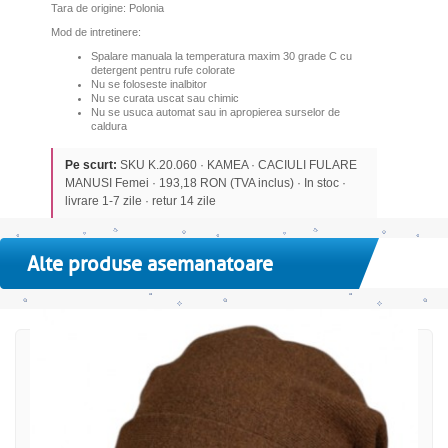
Tara de origine: Polonia
Mod de intretinere:
Spalare manuala la temperatura maxim 30 grade C cu
detergent pentru rufe colorate
Nu se foloseste inalbitor
Nu se curata uscat sau chimic
Nu se usuca automat sau in apropierea surselor de
caldura
Pe scurt:
SKU K.20.060 · KAMEA · CACIULI FULARE
MANUSI Femei · 193,18 RON (TVA inclus) · In stoc ·
livrare 1-7 zile · retur 14 zile
Alte produse asemanatoare