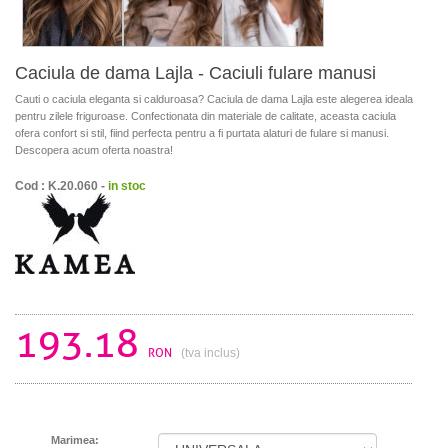
Caciula de dama Lajla - Caciuli fulare manusi
Cauti o caciula eleganta si calduroasa? Caciula de dama Lajla este alegerea ideala
pentru zilele friguroase. Confectionata din materiale de calitate, aceasta caciula
ofera confort si stil, fiind perfecta pentru a fi purtata alaturi de fulare si manusi.
Descopera acum oferta noastra!
Cod : K.20.060 -
in stoc
193.18
RON
(tva inclus)
Marimea: