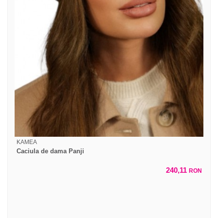
KAMEA
Caciula de dama Panji
240,11
RON