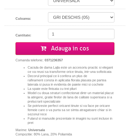
Culoarea:
Cantitate:
Adauga in cos
Comanda telefonic:
0371236357
Caciula de dama Lajla este un accesoriu practic si elegant
ce va reusi sa transforme orice tinuta, intr-una sofisticata
Decorul principal ce ii confera un plus de
rafinament consta in aplicatia florala plasata pe partea
laterala si pusa in evidenta de paiete mici si cochete
La spate este finisata cu trei pliuri
Model cu doua straturi confectionat dintr-un material placut
la atingere, gratie firelor de lana de calitate superioara si a
prelucrarii specializate
Se potriveste perfect oricarei tinute si va face pe oricare
femeie care o va purta sa se simta atragatoare chiar si in
sezonul rece
Fularul si manusile prezentate in imagini nu sunt incluse in
pret
Marime:
Universala
Compozitie: 80% Lana, 20% Poliamida