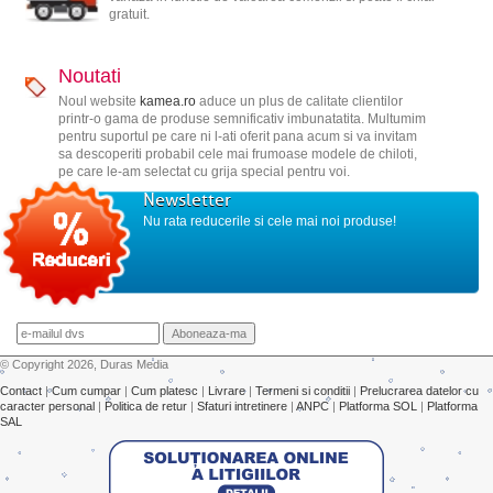
gratuit.
Noutati
Noul website
kamea.ro
aduce un plus de calitate clientilor
printr-o gama de produse semnificativ imbunatatita. Multumim
pentru suportul pe care ni l-ati oferit pana acum si va invitam
sa descoperiti probabil cele mai frumoase modele de chiloti,
pe care le-am selectat cu grija special pentru voi.
Newsletter
Nu rata reducerile si cele mai noi produse!
© Copyright 2026, Duras Media
Contact
|
Cum cumpar
|
Cum platesc
|
Livrare
|
Termeni si conditii
|
Prelucrarea datelor cu
caracter personal
|
Politica de retur
|
Sfaturi intretinere
|
ANPC
|
Platforma SOL
|
Platforma
SAL