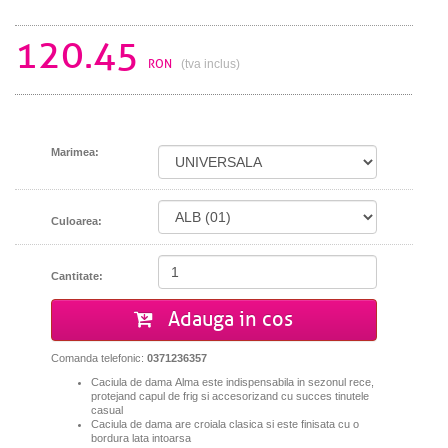
120.45
RON
(tva inclus)
Marimea:
Culoarea:
Cantitate:
Adauga in cos
Comanda telefonic:
0371236357
Caciula de dama Alma este indispensabila in sezonul rece,
protejand capul de frig si accesorizand cu succes tinutele
casual
Caciula de dama are croiala clasica si
este finisata cu o
bordura lata intoarsa