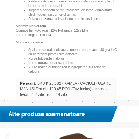
Realizata
dintr-un material tricotat cu dungi in relief, placut
la purtare si confortabil
Alegerea perfecta pentru zilele reci de iarna, combinand
stilul modern cu confortul termic
Fularul prezentat in imagini nu este inclus in pret
Marime:
Universala
Compozitie: 76% Acril, 12% Poliamida, 12% Elite
Tara de origine: Polonia
Mod de intretinere:
Spalare manuala delicata la temperatura maxim 30 grade C
cu detergent pentru rufe colorate
Nu se foloseste inalbitor
Nu se curata uscat sau chimic
Nu se usuca automat sau in apropierea surselor de
caldura
Pe scurt:
SKU K.23.032 · KAMEA · CACIULI FULARE
MANUSI Femei · 120,45 RON (TVA inclus) · In stoc ·
livrare 1-7 zile · retur 14 zile
Alte produse asemanatoare