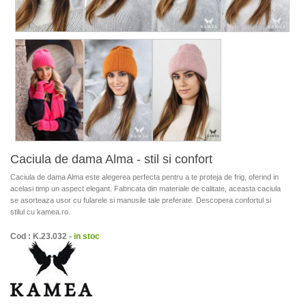
Caciula de dama Alma - stil si confort
Caciula de dama Alma este alegerea perfecta pentru a te proteja de frig, oferind in
acelasi timp un aspect elegant. Fabricata din materiale de calitate, aceasta caciula
se asorteaza usor cu fularele si manusile tale preferate. Descopera confortul si
stilul cu kamea.ro.
Cod : K.23.032 -
in stoc