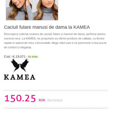
Caciuli fulare manusi de dama la KAMEA
Descopera colectia noastra de caciuli, fulare si manusi de dama, perfecte pentru
sezonul rece. La KAMEA, ne propunem sa oferim produse de calitate, cu livrare
rapida si optiuni de retur convenabile. Alege stilul care ti se potriveste si bucura-te
de confort si eleganta.
Cod : K.19.071 -
in stoc
150.25
RON
(tva inclus)