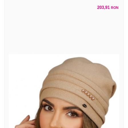
203,91
RON