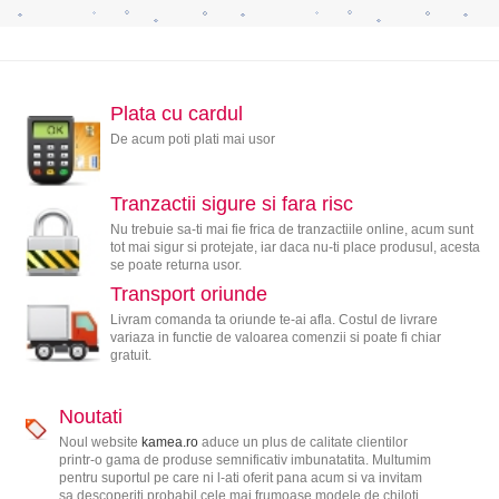
Plata cu cardul
De acum poti plati mai usor
Tranzactii sigure si fara risc
Nu trebuie sa-ti mai fie frica de tranzactiile online, acum sunt
tot mai sigur si protejate, iar daca nu-ti place produsul, acesta
se poate returna usor.
Transport oriunde
Livram comanda ta oriunde te-ai afla. Costul de livrare
variaza in functie de valoarea comenzii si poate fi chiar
gratuit.
Noutati
Noul website
kamea.ro
aduce un plus de calitate clientilor
printr-o gama de produse semnificativ imbunatatita. Multumim
pentru suportul pe care ni l-ati oferit pana acum si va invitam
sa descoperiti probabil cele mai frumoase modele de chiloti,