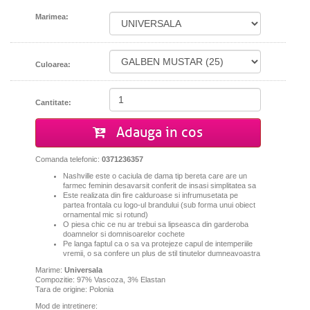
Marimea:
Culoarea:
Cantitate:
Adauga in cos
Comanda telefonic:
0371236357
Nashville este o caciula de dama tip bereta care are un
farmec feminin desavarsit conferit de insasi simplitatea sa
Este realizata din fire calduroase si infrumusetata pe
partea frontala cu logo-ul brandului (sub forma unui obiect
ornamental mic si rotund)
O piesa chic ce nu ar trebui sa lipseasca din garderoba
doamnelor si domnisoarelor cochete
Pe langa faptul ca o sa va protejeze capul de intemperiile
vremii, o sa confere un plus de stil tinutelor dumneavoastra
Marime:
Universala
Compozitie: 97% Vascoza, 3% Elastan
Tara de origine: Polonia
Mod de intretinere: