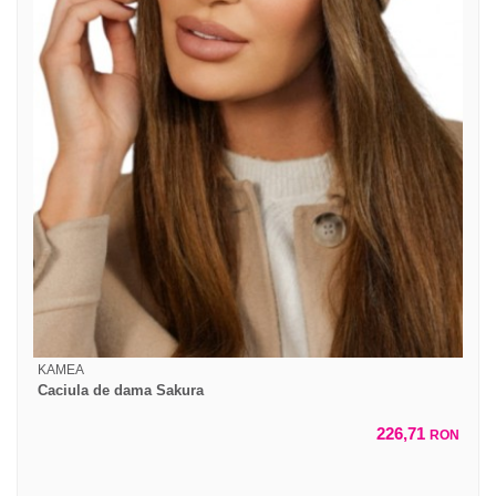
KAMEA
Caciula de dama Sakura
226,71
RON