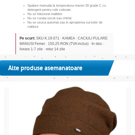
Spalare manuala la temperatura maxim 30 grade C cu
detergent pentru rufe colorate
Nu se foloseste inalbitor
Nu se curata uscat sau chimic
Nu se usuca automat sau in apropierea surselor de
caldura
Pe scurt:
SKU K.19.071 · KAMEA · CACIULI FULARE
MANUSI Femei · 150,25 RON (TVA inclus) · In stoc ·
livrare 1-7 zile · retur 14 zile
Alte produse asemanatoare