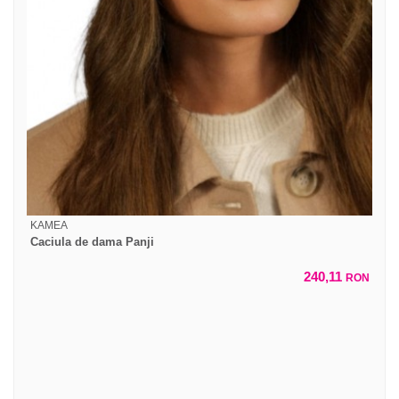
KAMEA
Caciula de dama Panji
240,11
RON