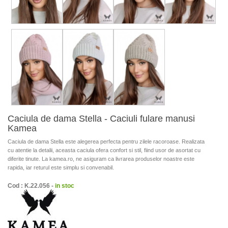
Caciula de dama Stella - Caciuli fulare manusi
Kamea
Caciula de dama Stella este alegerea perfecta pentru zilele racoroase. Realizata
cu atentie la detalii, aceasta caciula ofera confort si stil, fiind usor de asortat cu
diferite tinute. La kamea.ro, ne asiguram ca livrarea produselor noastre este
rapida, iar returul este simplu si convenabil.
Cod : K.22.056 -
in stoc