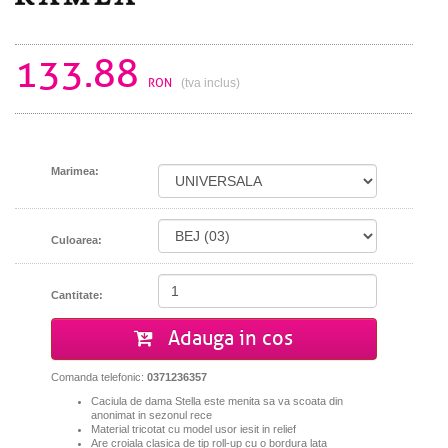
133.88
RON
(tva inclus)
Marimea:
Culoarea:
Cantitate:
Adauga in cos
Comanda telefonic:
0371236357
Caciula de dama Stella este menita sa va scoata din
anonimat in sezonul rece
Material tricotat cu model usor iesit in relief
Are croiala clasica de tip roll-up cu o bordura lata