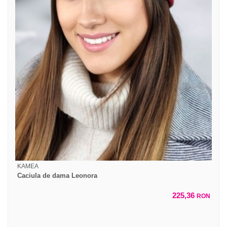
KAMEA
Caciula de dama Leonora
225,36
RON