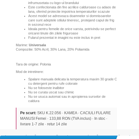
infrumusetata cu logo-ul brandului
Este confectionata din fire acrilice calduroase cu adaos de
lana, oferind protectie impotriva temperaturilor scazute
Acest model se adreseaza doamnelor si domnisoarelor
care sunt adeptele stilului tineresc, protejand capul de frig
in sezonul rece
Ideala pentru femeile de orice varsta, potrivindu-se perfect
oricarei tinute din zilele friguroase
Fularul prezentat in imagini nu este inclus in pret
Marime:
Universala
Compozitie: 50% Acril, 30% Lana, 20% Poliamida
Tara de origine: Polonia
Mod de intretinere:
Spalare manuala delicata la temperatura maxim 30 grade C
cu detergent pentru rufe colorate
Nu se foloseste inalbitor
Nu se curata uscat sau chimic
Nu se usuca automat sau in apropierea surselor de
caldura
Pe scurt:
SKU K.22.056 · KAMEA · CACIULI FULARE
MANUSI Femei · 133,88 RON (TVA inclus) · In stoc ·
livrare 1-7 zile · retur 14 zile