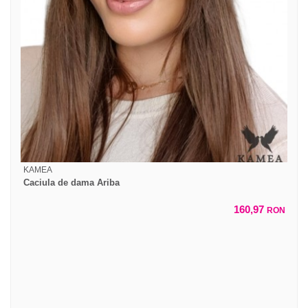
KAMEA
Caciula de dama Ariba
160,97
RON