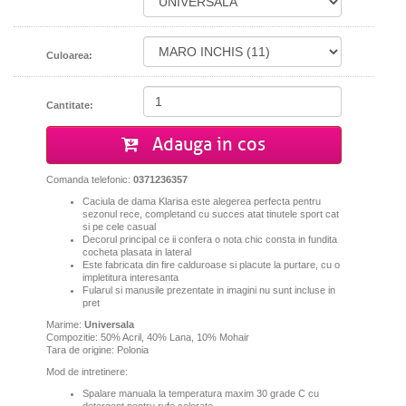
Culoarea:
Cantitate:
Adauga in cos
Comanda telefonic:
0371236357
Caciula de dama Klarisa este alegerea perfecta pentru
sezonul rece, completand cu succes atat tinutele sport cat
si pe cele casual
D
ecorul principal ce ii confera o nota chic consta in fundita
cocheta plasata in lateral
Este fabricata din fire calduroase si placute la purtare, cu o
impletitura interesanta
Fularul si manusile prezentate in imagini nu sunt incluse in
pret
Marime:
Universala
Compozitie: 50% Acril, 40% Lana, 10% Mohair
Tara de origine: Polonia
Mod de intretinere:
Spalare manuala la temperatura maxim 30 grade C cu