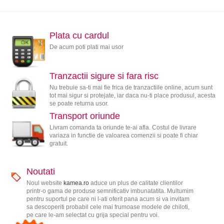
Plata cu cardul
De acum poti plati mai usor
Tranzactii sigure si fara risc
Nu trebuie sa-ti mai fie frica de tranzactiile online, acum sunt
tot mai sigur si protejate, iar daca nu-ti place produsul, acesta
se poate returna usor.
Transport oriunde
Livram comanda ta oriunde te-ai afla. Costul de livrare
variaza in functie de valoarea comenzii si poate fi chiar
gratuit.
Noutati
Noul website
kamea.ro
aduce un plus de calitate clientilor
printr-o gama de produse semnificativ imbunatatita. Multumim
pentru suportul pe care ni l-ati oferit pana acum si va invitam
sa descoperiti probabil cele mai frumoase modele de chiloti,
pe care le-am selectat cu grija special pentru voi.