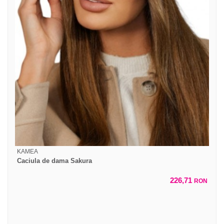
KAMEA
Caciula de dama Sakura
226,71
RON