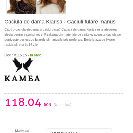
Caciula de dama Klarisa - Caciuli fulare manusi
Cauti o caciula eleganta si calduroasa? Caciula de dama Klarisa este alegerea
ideala pentru sezonul rece. Realizata din materiale de calitate, aceasta caciula se
potriveste perfect cu fularele si manusile tale preferate. Beneficiaza de livrare
rapida si retur in 14 zile!
Cod : K.15.15 -
in stoc
118.04
RON
(tva inclus)
Marimea: