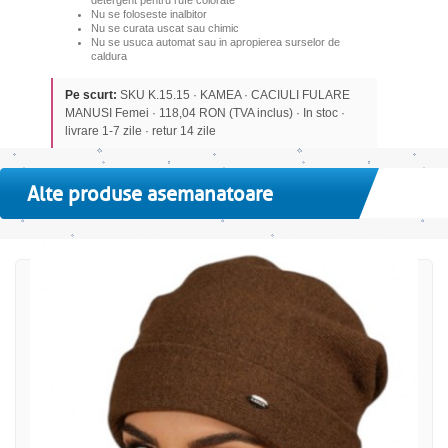
detergent pentru rufe colorate
Nu se foloseste inalbitor
Nu se curata uscat sau chimic
Nu se usuca automat sau in apropierea surselor de
caldura
Pe scurt:
SKU K.15.15 · KAMEA · CACIULI FULARE
MANUSI Femei · 118,04 RON (TVA inclus) · In stoc ·
livrare 1-7 zile · retur 14 zile
Alte produse asemanatoare