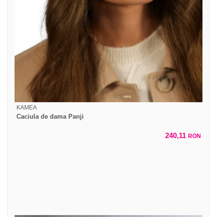
KAMEA
Caciula de dama Panji
240,11
RON