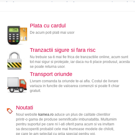
Plata cu cardul
De acum poti plati mai usor
Tranzactii sigure si fara risc
Nu trebuie sa-ti mai fie frica de tranzactiile online, acum sunt
tot mai sigur si protejate, iar daca nu-ti place produsul, acesta
se poate returna usor.
Transport oriunde
Livram comanda ta oriunde te-ai afla. Costul de livrare
variaza in functie de valoarea comenzii si poate fi chiar
gratuit.
Noutati
Noul website
kamea.ro
aduce un plus de calitate clientilor
printr-o gama de produse semnificativ imbunatatita. Multumim
pentru suportul pe care ni l-ati oferit pana acum si va invitam
sa descoperiti probabil cele mai frumoase modele de chiloti,
pe care le-am selectat cu grija special pentru voi.