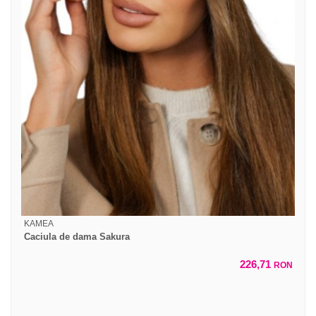
KAMEA
Caciula de dama Sakura
226,71
RON