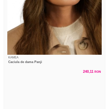
KAMEA
Caciula de dama Panji
240,11
RON