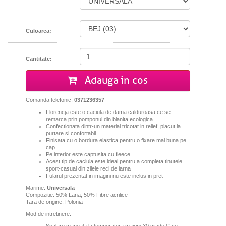
Culoarea:
Cantitate:
Adauga in cos
Comanda telefonic:
0371236357
Florencja este o caciula de dama calduroasa ce se
remarca prin pomponul din blanita ecologica
Confectionata dintr-un material tricotat in relief, placut la
purtare si confortabil
Finisata cu o bordura elastica pentru o fixare mai buna pe
cap
Pe interior este captusita cu fleece
Acest tip de caciula este ideal pentru a completa tinutele
sport-casual din zilele reci de iarna
Fularul prezentat in imagini nu este inclus in pret
Marime:
Universala
Compozitie: 50% Lana, 50% Fibre acrilice
Tara de origine: Polonia
Mod de intretinere: