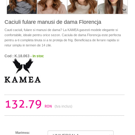
Caciuli fulare manusi de dama Florencja
Cauti caciuli, fulare si manusi de dama? La KAMEA gasesti modele elegante si
confortabile, ideale pentru orice sezon. Caciula de dama Florencja este perfecta
pentru a-ti completa tinuta si a te proteja de frig. Beneficiaza de livrare rapida si
retur simplu in termen de 14 zile.
Cod : K.18.063 -
in stoc
132.79
RON
(tva inclus)
Marimea: