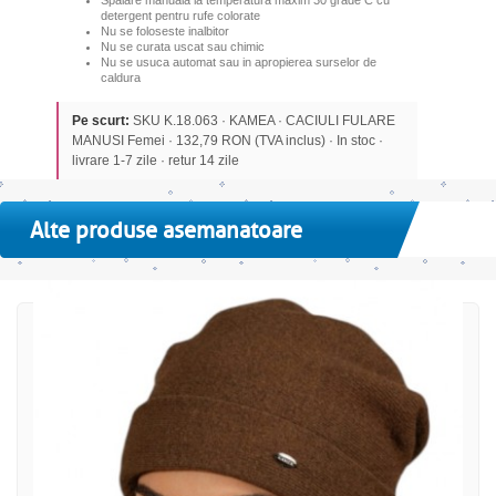
Spalare manuala la temperatura maxim 30 grade C cu
detergent pentru rufe colorate
Nu se foloseste inalbitor
Nu se curata uscat sau chimic
Nu se usuca automat sau in apropierea surselor de
caldura
Pe scurt:
SKU K.18.063 · KAMEA · CACIULI FULARE
MANUSI Femei · 132,79 RON (TVA inclus) · In stoc ·
livrare 1-7 zile · retur 14 zile
Alte produse asemanatoare