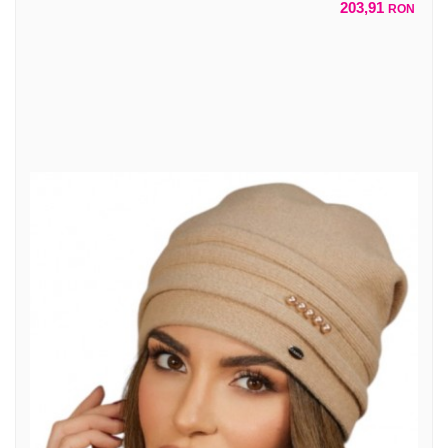
203,91
RON