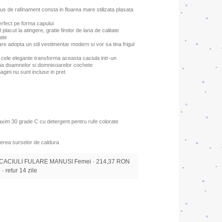
lus de rafinament consta in floarea mare stilizata plasata
erfect pe forma capului
placut la atingere, gratie firelor de lana de calitate
zate
re adopta un stil vestimentar modern si vor sa tina frigul
cele elegante transforma aceasta caciula intr-un
oba doamnelor si domnisoarelor cochete
agini nu sunt incluse in pret
xim 30 grade C cu detergent pentru rufe colorate
erea surselor de caldura
 CACIULI FULARE MANUSI Femei · 214,37 RON
 · retur 14 zile