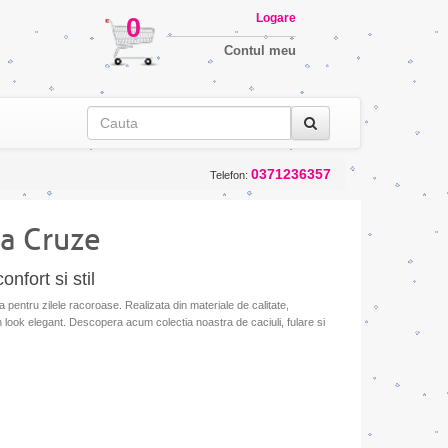
Logare
0
Contul meu
0371236357
Telefon:
a Cruze
nfort si stil
pentru zilele racoroase. Realizata din materiale de calitate,
n look elegant. Descopera acum colectia noastra de caciuli, fulare si