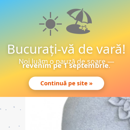
☀️🏖️
CACIULI
SETURI
FULARE/ESARFE
MANUSI
Bucurați-vă de vară!
Acasa
»
FEMEI
»
CACIULI FULARE MANUSI
Noi luăm o pauză de soare —
revenim pe 1 septembrie
.
Continuă pe site »