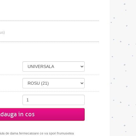
lus)
dauga in cos
iula de dama fermecatoare ce va spori frumusetea