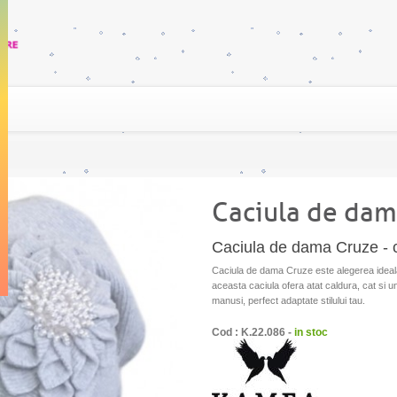
Caciula de dam
Caciula de dama Cruze - co
Caciula de dama Cruze este alegerea ideala 
aceasta caciula ofera atat caldura, cat si u
manusi, perfect adaptate stilului tau.
Cod : K.22.086 -
in stoc