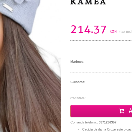
214.37
RON
(tva inc
Marimea:
Culoarea:
Cantitate:
A
Comanda telefonic:
0371236357
Caciula de dama Cruze este o cac