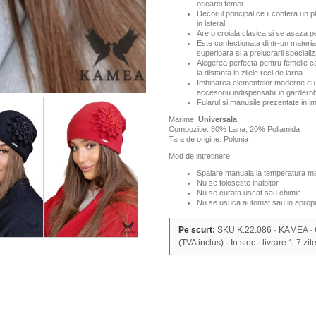
oricarei femei
Decorul principal ce ii confera un p
in lateral
Are o croiala clasica si se asaza p
Este confectionata dintr-un material 
superioara si a prelucrarii speciali
Alegerea perfecta pentru femeile ca
la distanta in zilele reci de iarna
Imbinarea elementelor moderne cu 
accesoriu indispensabil in garder
Fularul si manusile prezentate in im
Marime:
Universala
Compozitie: 80% Lana, 20% Poliamida
Tara de origine: Polonia
Mod de intretinere:
Spalare manuala la temperatura ma
Nu se foloseste inalbitor
Nu se curata uscat sau chimic
Nu se usuca automat sau in apropi
Pe scurt:
SKU K.22.086 · KAMEA ·
(TVA inclus) · In stoc · livrare 1-7 zile